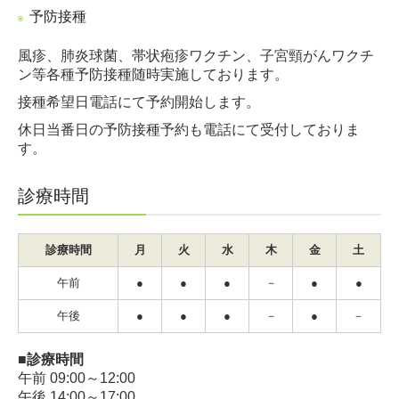
予防接種
風疹、肺炎球菌、帯状疱疹ワクチン、子宮頸がんワクチ
ン
等各種予防接種随時実施しております。
接種希望日電話にて予約開始します。
休日当番日の予防接種予約も電話にて受付しておりま
す。
診療時間
診療時間
月
火
水
木
金
土
午前
●
●
●
－
●
●
午後
●
●
●
－
●
－
■診療時間
午前 09:00～12:00
午後 14:00～17:00