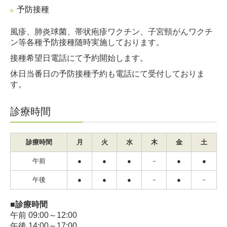
予防接種
風疹、肺炎球菌、帯状疱疹ワクチン、子宮頸がんワクチ
ン
等各種予防接種随時実施しております。
接種希望日電話にて予約開始します。
休日当番日の予防接種予約も電話にて受付しておりま
す。
診療時間
診療時間
月
火
水
木
金
土
午前
●
●
●
－
●
●
午後
●
●
●
－
●
－
■診療時間
午前 09:00～12:00
午後 14:00～17:00